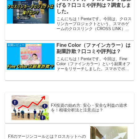
い、つられてしま...
げる？口コミや評判は？調査しま
した。
こんにちは！Pentaです。今回は、クロス
リンカープロジェクトという、スマホゲ
ームのクロスリンク（CROSS LINK）を
使った稼ぎ方のオファーを取り上げま
す。クロスリンクは2020年9月にリリース
されたブロックチェーンゲームですが、
Fine Color（ファインカラー）は
副業レビュー
このプ...
副業詐欺？口コミや評判は？
こんにちは！Pentaです。今回は、Fine
Color（ファインカラー）という副業オフ
ァーをリサーチしました。スマホでポチ
ポチとタップできればOK、スキマ時間で
簡単に稼げるらしいのですが、怪しいで
すね。詐欺まがいの副業オファーかもし
れませ...
FX投資の始め方: 安心・安全な利益の追求
を！相場分析法と注意点は？
FXのマージンコールとは？ロスカットへの