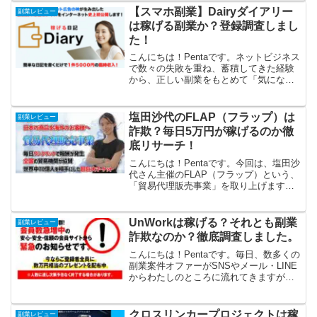
ーです。稼ぎながら社会に貢献できるの
【スマホ副業】Dairyダイアリー
副業レビュー
はど...
は稼げる副業か？登録調査しまし
た！
こんにちは！Pentaです。ネットビジネス
で数々の失敗を重ね、蓄積してきた経験
から、正しい副業をもとめて「気になる
副業案件」を、わたくしPentaがリサーチ
していきます。今回は、水野賢一さんの
「Dairy(ダイアリー)」という案件です。
塩田沙代のFLAP（フラップ）は
副業レビュー
【ス...
詐欺？毎日5万円が稼げるのか徹
底リサーチ！
こんにちは！Pentaです。今回は、塩田沙
代さん主催のFLAP（フラップ）という、
「貿易代理販売事業」を取り上げます。
「FLAP」を無料で手に入れると、ワンク
リックで毎日5万円が稼げるといいます
が、ほんとうでしょうか。さっそく徹底
UnWorkは稼げる？それとも副業
副業レビュー
リサーチし...
詐欺なのか？徹底調査しました。
こんにちは！Pentaです。毎日、数多くの
副業案件オファーがSNSやメール・LINE
からわたしのところに流れてきますが、
性懲りもなく「無料でプレゼント」とい
った怪しい案件が大量にみられます。
「無料」という魅力的なオファーにつ
クロスリンカープロジェクトは稼
副業レビュー