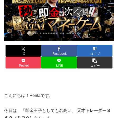
X
Facebook
はてブ
Pocket
LINE
コピー
こんにちは！Pentaです。
今日は、「即金王子としても名高い、
天才トレーダー３
６９（ミロク）
さん」の