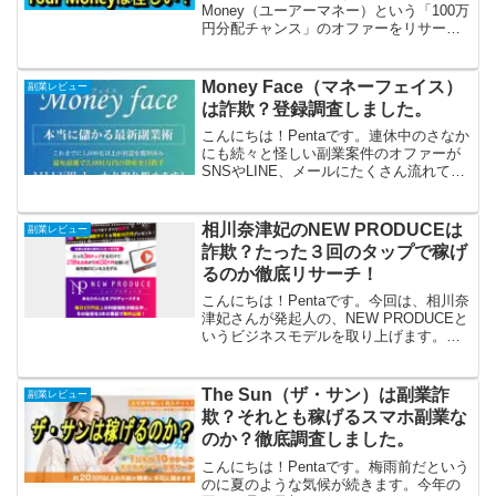
Money（ユーアーマネー）という「100万
円分配チャンス」のオファーをリサーチ
しました。いきなり「Your Moneyに当選
しました！」と配信されてきたので「ナ
ニ？」と思いましたが、どうやら1...
Money Face（マネーフェイス）
副業レビュー
は詐欺？登録調査しました。
こんにちは！Pentaです。連休中のさなか
にも続々と怪しい副業案件のオファーが
SNSやLINE、メールにたくさん流れてき
ました。実際に安心してできる副業案件
なのか？気になる案件をピックアップし
て、リサーチしていきます。今回は、
相川奈津妃のNEW PRODUCEは
副業レビュー
Money F...
詐欺？たった３回のタップで稼げ
るのか徹底リサーチ！
こんにちは！Pentaです。今回は、相川奈
津妃さんが発起人の、NEW PRODUCEと
いうビジネスモデルを取り上げます。
NEW PRODUCEは、たった3回のタップ
をするだけで、月収150万円が稼げる、と
いう内容です。これは、ぜひ試してみ
The Sun（ザ・サン）は副業詐
副業レビュー
た...
欺？それとも稼げるスマホ副業な
のか？徹底調査しました。
こんにちは！Pentaです。梅雨前だという
のに夏のような気候が続きます。今年の