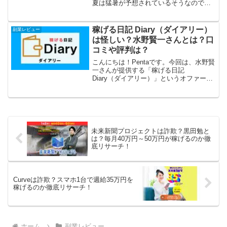
夏は猛暑が予想されているそうなので、
電力消費も上がりそうです。いまから夏
の電気代がどれくらいかかるか心配です
ね。今回は、The Sun（ザ・サン）とい
稼げる日記 Diary（ダイアリー）
副業レビュー
うスマホ副業...
は怪しい？水野賢一さんとは？口
コミや評判は？
こんにちは！Pentaです。今回は、水野賢
一さんが提供する「稼げる日記
Diary（ダイアリー）」というオファーを
取り上げます。ツイッターでつぶやくよ
うなカンタンな文章で、1記事5,000円の
報酬がもらえるそうですが、これがほん
とうならスゴ...
未来新聞プロジェクトは詐欺？黒田勉と
は？毎月40万円～50万円が稼げるのか徹
底リサーチ！
Curveは詐欺？スマホ1台で週給35万円を
稼げるのか徹底リサーチ！
ホーム
副業レビュー