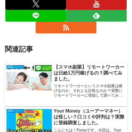
関連記事
【スマホ副業】リモートワーカー
副業レビュー
は日給1万円稼げるの？調べてみ
ました。
リモートワーカーというスマホ副業は稼
げるのか、それとも詐欺なのか？実際に
リモートワーカーに登録して調べてみま
した。リモートワーカーに登録しようか
迷っている方はぜひご参考になさってく
ださい。
Your Money（ユーアーマネー）
副業レビュー
は怪しい？口コミや評判は？実際
に登録調査しました。
こんにちは！Pentaです。今回は、Your