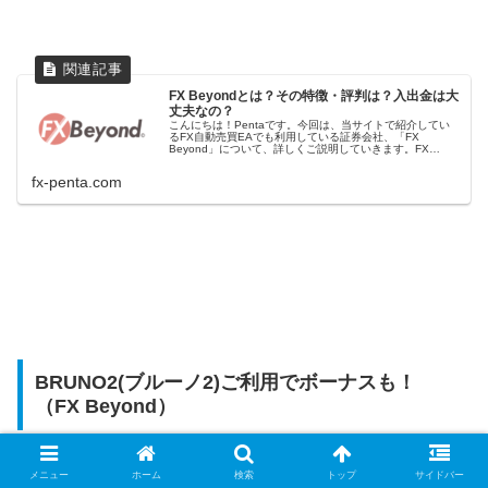
FX Beyondとは？その特徴・評判は？入出金は大
丈夫なの？
こんにちは！Pentaです。今回は、当サイトで紹介してい
るFX自動売買EAでも利用している証券会社、「FX
Beyond」について、詳しくご説明していきます。FX
Beyondとは？FX Beyondは、2021年3月から日本で営業
を開始し...
fx-penta.com
BRUNO2(ブルーノ2)ご利用でボーナスも！
（FX Beyond）
メニュー
ホーム
検索
トップ
サイドバー