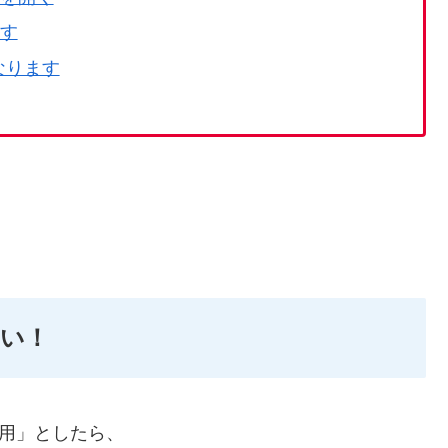
ます
なります
い！
使用」としたら、