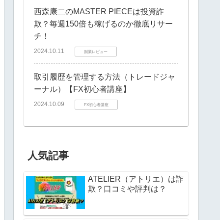
西森康二のMASTER PIECEは投資詐
欺？毎週150倍も稼げるのか徹底リサー
チ！
2024.10.11
副業レビュー
取引履歴を管理する方法（トレードジャ
ーナル）【FX初心者講座】
2024.10.09
FX初心者講座
人気記事
ATELIER（アトリエ）は詐
欺？口コミや評判は？