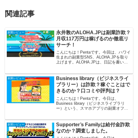
関連記事
永井敦のALOHA.JPは副業詐欺？
副業レビュー
月収117万円は稼げるのか徹底リ
サーチ！
こんにちは！Pentaです。今回は、ハワイ
生まれの副業型SNS、ALOHA.JPを取り
上げます。ALOHA.JPは、日記を書いた
り友達を増やすだけで、平均月収117万円
が目指せるという副業です。カンタンそ
うで、いいじゃないですか。さっそく
Business library（ビジネスライ
副業レビュー
徹...
ブラリー）は詐欺？稼ぐことはで
きるのか？口コミや評判は？
こんにちは！Pentaです。今日は、
Business library（ビジネスライブラリ
ー）という、スマホアプリの副業オファ
ーを取り上げます。自動アプリ
「Business library」をダウンロードする
だけで、完全自動で毎日15万円稼い...
Supporter’s Familyは給付金詐欺
副業レビュー
なのか？調査しました。