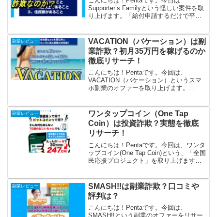
こんにちは！Pentaです。今日は
Supporter’s Familyという怪しい案件を取
り上げます。「給付申請するだけで平均
630万円受給できる」といいますが、詐欺
ではないのでしょうか？信じてもいいの
でしょうか？さっそく徹底リサーチして
VACATION（バケーション）は副
副業レビュー
み...
業詐欺？初月35万円を稼げるのか
徹底リサーチ！
こんにちは！Pentaです。今回は、
VACATION（バケーション）というスマ
ホ副業のオファーを取り上げます。
VACATION（バケーション）は、スマホ
と銀行口座さえあれば、初月から月収35
万円が可能、という副業です。本業以外
ワンタップコイン（One Tap
副業レビュー
でそれだけ稼げ...
Coin）は投資詐欺？実態を徹底
リサーチ！
こんにちは！Pentaです。今回は、ワンタ
ップコイン(One Tap Coin)という、「全国
民応援プロジェクト」を取り上げます。
ワンタップコインは、初心者でも仮想通
貨で２～5倍、資金を増やすことが出来る
そうですが、ほんとうでしょうか？ワ
SMASH!!は副業詐欺？口コミや
副業レビュー
ン...
評判は？
こんにちは！Pentaです。今回は、
SMASH!!という副業のオファーをリサー