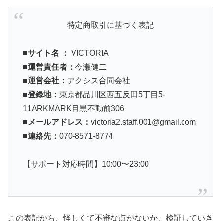
特定商取引に基づく表記
■
サイト名 ：
VICTORIA
■
運営責任者：
今瀬健二
■
運営会社：
アクシス合同会社
■
登録地：
東京都品川区西五反田5丁目5-
11ARKMARK目黒不動前306
■
メールアドレス：
victoria2.staff.001@gmail.com
■
連絡先：
070-8571-8774
【サポート対応時間】10:00〜23:00
この表記から、怪しくて不審な点がないか、検証していき