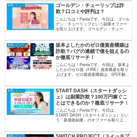
そく、徹底リサーチしてみました！
ゴールデン・チューリップは詐
副業レビュー
SUPERリベ...
欺？口コミや評判は？
こんにちは！Pentaです。今日は、ゴール
デン・チューリップという副業オファー
を取り上げます。ゴールデン・チューリ
ップは、毎日42,000円が誰でもカンタン
に即日GETできるという副業です。これ
がほんとうなら助かりますね！さっそく
坂本よしたかのゼロ億資産構築は
副業レビュー
徹底リサー...
詐欺？バグの連鎖で億を狙えるの
か徹底リサーチ！
こんにちは！Pentaです。今回は、坂本よ
したかのゼロ億（FIRE）資産構築を取り
上げます。ゼロ億資産構築は、0円不動
産・ポケカ・仮想通貨の「バグの連鎖」
に乗って、ゼロから億の資産が目指せ
る、というものです。これって本当なの
START DASH（スタートダッシ
副業レビュー
か、気になります...
ュ）は副業詐欺？100万円稼ぐこ
とはできるのか？徹底リサーチ！
こんにちは！Pentaです。今日は、
START DASH（スタートダッシュ）とい
う「新感覚副業」のオファーを取り上げ
ます。スマホでらくらく高収入、毎月の
給料にプラス100万円を稼ぐ方法を教えて
くれるみたいですね。これはちょっと試
SWITCH PROJECT（スイッチプ
副業レビュー