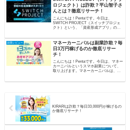
してみたいか...
ロジェクト）は詐欺？平山智子さ
んとは？徹底リサーチ！
こんにちは！Pentaです。今日は、
SWITCH PROJECT（スイッチプロジェ
クト）という、「資産形成アプリ」のオ
ファーを取り上げます。SWITCH（スイ
ッチ）は資産形成アプリで、無料ダウン
ロードするだけで自動的に毎日3万円稼い
マネーカーニバルは副業詐欺？毎
副業レビュー
でくれる...
日3万円稼げるのか徹底リサー
チ！
こんにちは！Pentaです。今日は、マネー
カーニバルというスマホ副業について、
取り上げます。マネーカーニバルは、完
全自動で毎日3万円が手に入るという、お
任せアプリの副業です。アプリは完全無
料で利用できるみたいなので、これは試
してみたいですね...
KIRARIは詐欺？毎日33,000円が稼げるの
か徹底リサーチ！