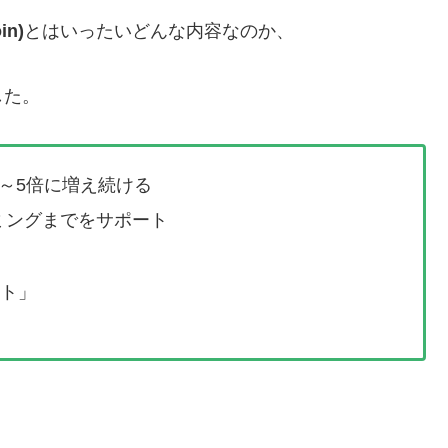
n)
とはいったいどんな内容なのか、
した。
～5倍に増え続ける
ミングまでをサポート
クト」