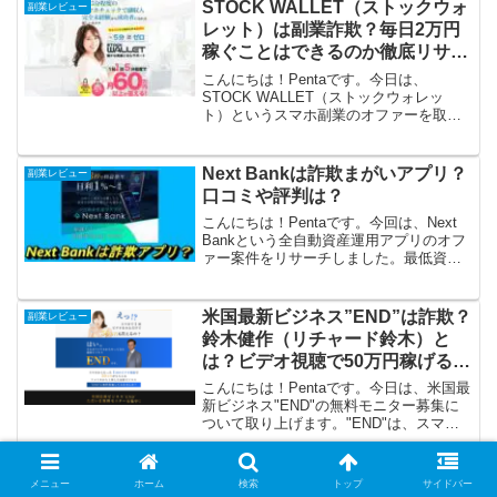
所得が狙える」ということですが、これ
STOCK WALLET（ストックウォ
副業レビュー
がほ...
レット）は副業詐欺？毎日2万円
稼ぐことはできるのか徹底リサー
チ！
こんにちは！Pentaです。今日は、
STOCK WALLET（ストックウォレッ
ト）というスマホ副業のオファーを取り
上げます。1日5分程度のスマホチェック
をするだけで、月60万円以上がねらえる
そうですね。これはちょっと試してみた
Next Bankは詐欺まがいアプリ？
副業レビュー
いです。さっそ...
口コミや評判は？
こんにちは！Pentaです。今回は、Next
Bankという全自動資産運用アプリのオフ
ァー案件をリサーチしました。最低資金
1,000円から始めることができて、規格外
の日利で「ほったらかし」で資産が増え
るアプリだそうですが、詐欺まがいのア
米国最新ビジネス”END”は詐欺？
副業レビュー
プリ...
鈴木健作（リチャード鈴木）と
は？ビデオ視聴で50万円稼げるの
か徹底リサーチ！
こんにちは！Pentaです。今日は、米国最
新ビジネス"END"の無料モニター募集に
ついて取り上げます。"END"は、スマホ
からたった1回のビデオ視聴で50万円がも
らえる、「アメリカから上陸した最新ビ
ジネス」だといいます。しかも、無料モ
メニュー
ホーム
検索
トップ
サイドバー
ニター...