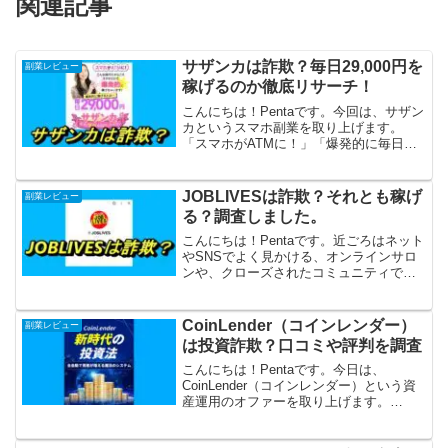
関連記事
サザンカは詐欺？毎日29,000円を
副業レビュー
稼げるのか徹底リサーチ！
こんにちは！Pentaです。今回は、サザン
カというスマホ副業を取り上げます。
「スマホがATMに！」「爆発的に毎日
29,000円」が稼げるといいますが、怪し
いですね。詐欺まがいの副業オファーで
はないのか？さっそく徹底リサーチして
JOBLIVESは詐欺？それとも稼げ
副業レビュー
みました！サザ...
る？調査しました。
こんにちは！Pentaです。近ごろはネット
やSNSでよく見かける、オンラインサロ
ンや、クローズされたコミュニティで、
さまざまな情報交換をしている方も増え
ていると聞きます。わたしもいくつか参
加して勉強していますが、老若男女、あ
CoinLender（コインレンダー）
副業レビュー
らゆる世代の人た...
は投資詐欺？口コミや評判を調査
こんにちは！Pentaです。今日は、
CoinLender（コインレンダー）という資
産運用のオファーを取り上げます。
CoinLender（コインレンダー）は「新時
代の投資法」で「毎月100万円以上の不労