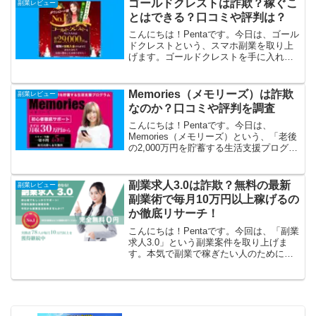
ゴールドクレストは詐欺？稼ぐこ
副業レビュー
っそく徹底リサー...
とはできる？口コミや評判は？
こんにちは！Pentaです。今日は、ゴール
ドクレストという、スマホ副業を取り上
げます。ゴールドクレストを手に入れれ
ば、毎日29,000円の報酬が自動入金され
るんですって。そんなに簡単に稼げるの
なら、ぜひやってみたいですよね。さっ
Memories（メモリーズ）は詐欺
副業レビュー
そく徹底リサ...
なのか？口コミや評判を調査
こんにちは！Pentaです。今日は、
Memories（メモリーズ）という、「老後
の2,000万円を貯蓄する生活支援プログラ
ム」のオファーを取り上げます。スキ
ル、年齢、一切不問で月に5万円以上が受
け取れるようですね。これで老後の不安
副業求人3.0は詐欺？無料の最新
副業レビュー
が解消でき...
副業術で毎月10万円以上稼げるの
か徹底リサーチ！
こんにちは！Pentaです。今回は、「副業
求人3.0」という副業案件を取り上げま
す。本気で副業で稼ぎたい人のために、
「再現性抜群な副業情報」を「完全無
料」で提供してくれるそうですね！情報
料は期間限定で今なら無料。これはチャ
ンスかもしれません...