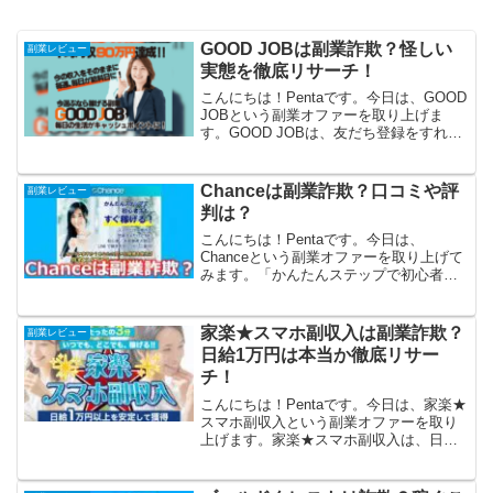
GOOD JOBは副業詐欺？怪しい
副業レビュー
実態を徹底リサーチ！
こんにちは！Pentaです。今日は、GOOD
JOBという副業オファーを取り上げま
す。GOOD JOBは、友だち登録をすれば
「スマホで月収30万円」が目指せるとい
う副業です。今なら参加無料、特典プレ
ゼントがついてくるそうですが、これは
Chanceは副業詐欺？口コミや評
副業レビュー
試して...
判は？
こんにちは！Pentaです。今日は、
Chanceという副業オファーを取り上げて
みます。「かんたんステップで初心者で
もすぐ稼げる！」という触れ込みの
「Chance」ですが、「月収35万円は堅実
に稼げます！」ともいいます。これは怪
家楽★スマホ副収入は副業詐欺？
副業レビュー
しいですね。詐...
日給1万円は本当か徹底リサー
チ！
こんにちは！Pentaです。今日は、家楽★
スマホ副収入という副業オファーを取り
上げます。家楽★スマホ副収入は、日給1
万円をいつでも、どこでも、スマホで安
定して稼ぐことができるみたいですね！
これは試してみるしかないでしょう。さ