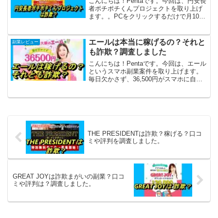
こんにちは！Pentaです。今回は、円安長
者ポチポチくんプロジェクトを取り上げ
ます。。PCをクリックするだけで月100
万円稼げるだけでなく、専用パソコンも
提供してくれるといいますがほんとうで
しょうか。さっそく徹底リサーチしてみ
エールは本当に稼げるの？それと
副業レビュー
ました。円安長...
も詐欺？調査しました
こんにちは！Pentaです。今回は、エール
というスマホ副業案件を取り上げます。
毎日欠かさず、36,500円がスマホに自動
チャージされるといいますが、これがほ
んとうなら助かりますね！さっそく徹底
リサーチしてみました！エールは詐欺？
本業以外に稼...
THE PRESIDENTは詐欺？稼げる？口コ
ミや評判を調査しました。
GREAT JOYは詐欺まがいの副業？口コ
ミや評判は？調査しました。