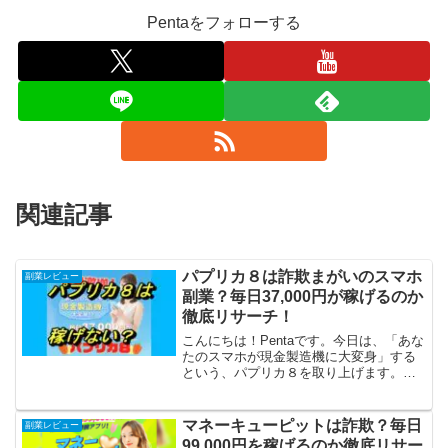
Pentaをフォローする
関連記事
パプリカ８は詐欺まがいのスマホ
副業レビュー
副業？毎日37,000円が稼げるのか
徹底リサーチ！
こんにちは！Pentaです。今日は、「あな
たのスマホが現金製造機に大変身」する
という、パプリカ８を取り上げます。ス
マホで毎日37,000円が「超カンタン」に
手に入るといいますが、怪しいですね。
これは詐欺まがい案件のニオイがしま
マネーキューピットは詐欺？毎日
副業レビュー
す。さっそく徹...
99,000円を稼げるのか徹底リサー