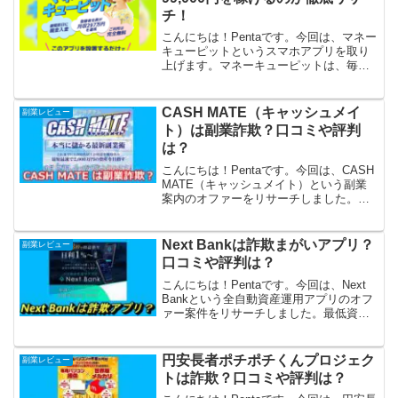
チ！
こんにちは！Pentaです。今回は、マネー
キューピットというスマホアプリを取り
上げます。マネーキューピットは、毎日
99,000円の副収入が稼げるそうです！こ
れは試してみたいですね！さっそく徹底
リサーチしてみました！マネーキューピ
CASH MATE（キャッシュメイ
副業レビュー
ットは詐欺？...
ト）は副業詐欺？口コミや評判
は？
こんにちは！Pentaです。今回は、CASH
MATE（キャッシュメイト）という副業
案内のオファーをリサーチしました。
CASH MATE（キャッシュメイト）は
「本当に儲かる最新副業術」を期間限定
で無料で提供してくれるそうですが、ほ
Next Bankは詐欺まがいアプリ？
副業レビュー
んとうでし...
口コミや評判は？
こんにちは！Pentaです。今回は、Next
Bankという全自動資産運用アプリのオフ
ァー案件をリサーチしました。最低資金
1,000円から始めることができて、規格外
の日利で「ほったらかし」で資産が増え
るアプリだそうですが、詐欺まがいのア
円安長者ポチポチくんプロジェク
副業レビュー
プリ...
トは詐欺？口コミや評判は？