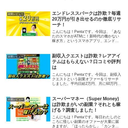
ンクは、「1万円を利子だけで25万円まで
増やしてくれる」そうですね。これがほ
んとうなら、助かりますが・・・・。真
エンドレススパークは詐欺？毎週
副業レビュー
相を探るべく、...
20万円が引き出せるのか徹底リサ
ーチ！
こんにちは！Pentaです。今回は、「あな
たのスマホがATMに！新時代の働かない
稼ぎ方」というスマホアプリ、エンドレ
ススパークを取り上げます。エンドレス
スパークは、ダウンロードするだけで、
毎週20万円が引き出し可能になるとい
副収入クエストは詐欺？レアアイ
副業レビュー
う、スマホアプリ...
テムはもらえない？口コミや評判
は
こんにちは！Pentaです。今回は、副収入
クエストという副業オファーをリサーチ
しました。平均日給2万円、月に60万円稼
げる、「レアアイテム」が貰えるらしい
のですが、怪しいですね。詐欺まがいの
オファーではないのか、さっそくリサー
スーパーマネー（Super Money)
副業レビュー
チ開始です。副...
は詐欺まがいの副業？それとも稼
げる？調査しました！
こんにちは！Pentaです。毎日わたしのと
ころに怪しい副業のオファーが大量に届
きますが、「ほったらかし」「カンタ