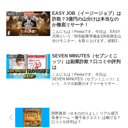
ン」「経験不要」「無料」といったキー
ワードがあったら、それは、ほぼ100%詐
欺まがいの怪しくて稼げない副業案件で
EASY JOB（イージージョブ）は
副業レビュー
す。騙されないよ...
詐欺？3億円の山分けは本当なの
か徹底リサーチ！
こんにちは！Pentaです。今日は、EASY
JOBという「特別副業準備金100名限定山
分けモニター」を取り上げます。総額3億
円を100名で山分けするという内容です。
すごいですね。応募は早い者勝ち、との
ことなので、さっそく徹底リサーチして
SEVEN MINUTES（セブンミニ
副業レビュー
み...
ッツ）は副業詐欺？口コミや評判
は
こんにちは！Pentaです。今日は、
SEVEN MINUTES（セブンミニッツ）と
いう、スマホ副業のオファーをリサーチ
しました。毎日たったの7分（SEVEN
MINUTES（セブンミニッツ））の在宅ワ
ークで、約20万円以上の月収が簡単に手
元...
関野典良（せきののりよし）リアル億万
長者ゲーム 一攫千金クエスト は稼げる？
口コミや評判は？