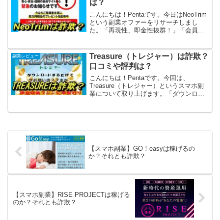
は？
こんにちは！Pentaです。今日はNeoTrim
という副業オファーをリサーチしまし
た。「再現性、即金性抜群！」「会員数
急増中」だそうですが、ほんとうでしょ
うか。それに、登録者全員に数万円相当
のプレゼントを配布中といいますが、怪
Treasure（トレジャー）は詐欺？
副業レビュー
しいですね。詐...
口コミや評判は？
こんにちは！Pentaです。今回は、
Treasure（トレジャー）というスマホ副
業について取り上げます。「ダウンロー
ドするだけでスマホが現金収集マシンに
早変わり」するといいますが、とても怪
しいです。さっそくTreasure（トレジャ
ー）を徹...
【スマホ副業】GO！easyは稼げるの
か？それとも詐欺？
【スマホ副業】RISE PROJECTは稼げる
のか？それとも詐欺？