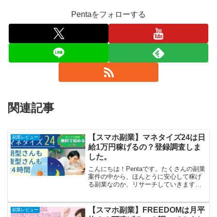
Pentaをフォローする
関連記事
【スマホ副業】マネタイズ24は日
副業レビュー
給1万円稼げるの？登録調査しま
した。
こんにちは！Pentaです。たくさんの副業
案件の中から、ほんとうに安心して稼げ
る副業なのか、リサーチしていきます。
副業をお探しで、検討なさっている方の
お手伝いが出来ればうれしいです。さ
て！今回はマネタイズ24というスマホ副
【スマホ副業】FREEDOMは月平
副業レビュー
業案件をリサーチい...