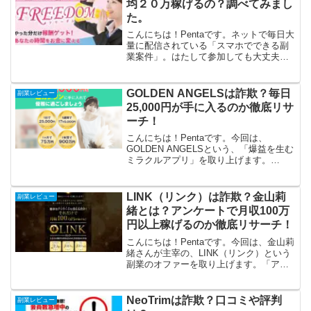
均２０万稼げるの？調べてみまし
た。
こんにちは！Pentaです。ネットで毎日大
量に配信されている「スマホでできる副
業案件」。はたして参加しても大丈夫な
のか？Pentaが気になる案件をリサーチし
ていきます。いま、副業を検討していて
参加しようと迷われている方のご参考に
GOLDEN ANGELSは詐欺？毎日
副業レビュー
なれば幸いで...
25,000円が手に入るのか徹底リサ
ーチ！
こんにちは！Pentaです。今回は、
GOLDEN ANGELSという、「爆益を生む
ミラクルアプリ」を取り上げます。
GOLDEN ANGELSは、毎日25,000円が超
カンタンに手に入る、という無料のアプ
リだそうです！これは試してみたいです
LINK（リンク）は詐欺？金山莉
副業レビュー
ね...
緒とは？アンケートで月収100万
円以上稼げるのか徹底リサーチ！
こんにちは！Pentaです。今回は、金山莉
緒さんが主宰の、LINK（リンク）という
副業のオファーを取り上げます。「アン
ケートに答えるだけ」で「月収100万円以
上が稼げる」ということで、これは気に
なりますね。ほんとうでしょうか。さっ
NeoTrimは詐欺？口コミや評判
副業レビュー
そく徹底リ...