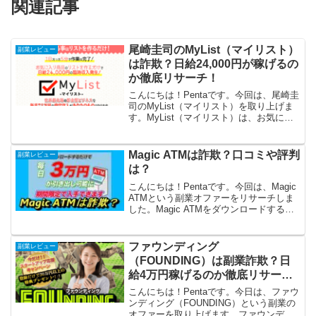
関連記事
尾崎圭司のMyList（マイリスト）
副業レビュー
は詐欺？日給24,000円が稼げるの
か徹底リサーチ！
こんにちは！Pentaです。今回は、尾崎圭
司のMyList（マイリスト）を取り上げま
す。MyList（マイリスト）は、お気に入
り商品のリストを作るだけで、日給
24,000円が稼げる、という内容です。こ
れは試してみたいですね！さっそく徹底
Magic ATMは詐欺？口コミや評判
副業レビュー
リサ...
は？
こんにちは！Pentaです。今回は、Magic
ATMという副業オファーをリサーチしま
した。Magic ATMをダウンロードするだ
けで、毎日3万円が引き出し可能と言いま
すが、怪しいですね。詐欺まがいのオフ
ァーではないのか？さっそくリサーチ
ファウンディング
副業レビュー
開...
（FOUNDING）は副業詐欺？日
給4万円稼げるのか徹底リサー
チ！
こんにちは！Pentaです。今日は、ファウ
ンディング（FOUNDING）という副業の
オファーを取り上げます。ファウンディ