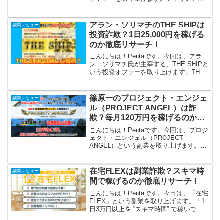
ング（FOUNDING）は、平均日給が4万
円、しかも登録だけで30万円以上の特典
プレゼントがあるみたいですね！これは
アラン・ソリマチのTHE SHIPは
副業レビュー
登録...
投資詐欺？1日25,000円を稼げる
のか徹底リサーチ！
こんにちは！Pentaです。今回は、アラ
ン・ソリマチ氏が主宰する、THE SHIPと
いう投資オファーを取り上げます。THE
SHIPは、プロの投資家チームが参加者に
かわって、1日25,000円を稼いでくれると
いう内容です。こちらはほとんど何...
篠原一のプロジェクト・エンジェ
副業レビュー
ル（PROJECT ANGEL）は詐
欺？毎月120万円を稼げるのか徹
底リサーチ！
こんにちは！Pentaです。今回は、プロジ
ェクト・エンジェル（PROJECT
ANGEL）という副業を取り上げます。プ
ロジェクト・エンジェル（PROJECT
ANGEL）は、1日平均4万円、月収120万
円の不労所得を手にできる、というオフ
在宅FLEXは副業詐欺？スキマ時
副業レビュー
ァ...
間で稼げるのか徹底リサーチ！
こんにちは！Pentaです。今日は、「在宅
FLEX」という副業を取り上げます。「1
日3万円以上を ”スキマ時間” で稼いで夢
の週休5日生活」とのことですが、これは