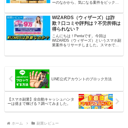
ーのなかから、気になる案件をピックア
ップして徹底調査した結果をレビューし
ています。今回はマネタメ2022という、
スマホでできる副業案件を徹底リサーチ
WIZARDS（ウィザーズ）は詐
副業レビュー
しました。そ...
欺？口コミや評判は？不労所得は
得られない？
こんにちは！Pentaです。今回は
WIZARDS（ウィザーズ）というスマホ副
業案件をリサーチしました。スマホで
「通知」を受け取り、案内に従うだけで
毎日数万円の「不労所得」を手にするこ
とができるといいますが・・・怪しいで
すね。詐欺まがいの副業...
LINE公式アカウントのブロック方法
【スマホ副業】全自動キャッシュハンタ
ーは億まで稼げる？調べてみました。
ホーム
副業レビュー