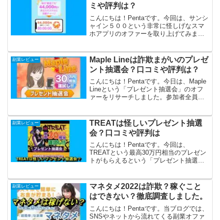
ミや評判は？
こんにちは！Pentaです。今回は、サンシ
ャイン５００という非常に怪しげなスマ
ホアプリのオファーを取り上げてみま
す。「一瞬で人生を変えてしまう」スー
パーアプリ「サンシャイン５００」が毎
日最低でも44,000円、スマホに自動チャ
Maple Lineは詐欺まがいのプレゼ
副業レビュー
ージしてくれる...
ント抽選会？口コミや評判は？
こんにちは！Pentaです。今日は、Maple
Lineという「プレゼント抽選会」のオフ
ァーをリサーチしました。参加者全員に
30万円や10万円、5万円が必ず当たる、と
いう信じがたいモノです。怪しいです
ね。詐欺まがいなニオイがします。危険
TREATは怪しいプレゼント抽選
副業レビュー
を顧...
会？口コミや評判は
こんにちは！Pentaです。今回は、
TREATという最高30万円相当のプレゼン
トがもらえるという「プレゼント抽選
会」のオファーを取り上げます。また怪
しげなオファーがLINEから流れてきまし
たね～。ほんとうにプレゼントはもらえ
マネタメ2022は詐欺？稼ぐこと
副業レビュー
るのか、実際に試...
はできない？徹底調査しました。
こんにちは！Pentaです。当ブログでは、
SNSやネットから流れてくる副業オファ