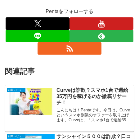
Pentaをフォローする
関連記事
Curveは詐欺？スマホ1台で週給
副業レビュー
35万円を稼げるのか徹底リサー
チ！
こんにちは！Pentaです。今日は、Curve
というスマホ副業のオファーを取り上げ
ます。Curveは、「スマホ1台で週給35万
円を狙える」という内容です。月に140万
円は稼げる計算です。スゴイですね！さ
っそく徹底リサーチしてみました！Cur...
サンシャイン５００は詐欺？口コ
副業レビュー